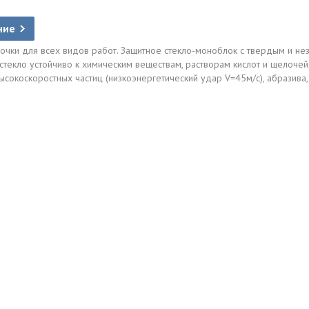
ние
чки для всех видов работ. Защитное стекло-моноблок с твердым и не
 стекло устойчиво к химическим веществам, растворам кислот и щелоче
ысокоскоростных частиц (низкоэнергетический удар V=45м/с), абразив