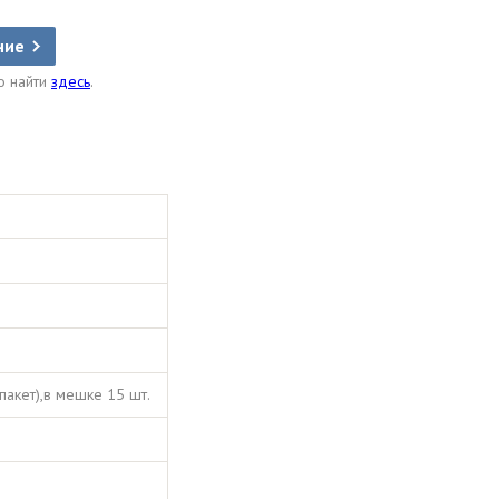
ние
о найти
здесь
.
пакет),в мешке 15 шт.