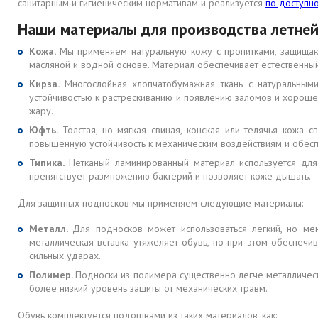
санитарным и гигиеническим нормативам и реализуется
по доступн
Наши материалы для производства летней
Кожа.
Мы применяем натуральную кожу с пропитками, защищаю
масляной и водной основе. Материал обеспечивает естественный
Кирза.
Многослойная хлопчатобумажная ткань с натуральными
устойчивостью к растрескиванию и появлению заломов и хороше
жару.
Юфть.
Толстая, но мягкая свиная, конская или телячья кожа 
повышенную устойчивость к механическим воздействиям и обесп
Типика.
Нетканый ламинированный материал используется для 
препятствует размножению бактерий и позволяет коже дышать.
Для защитных подносков мы применяем следующие материалы:
Металл.
Для подносков может использоваться легкий, но ме
металлическая вставка утяжеляет обувь, но при этом обеспеч
сильных ударах.
Полимер.
Подноски из полимера существенно легче металлическ
более низкий уровень защиты от механических травм.
Обувь комплектуется подошвами из таких материалов, как: