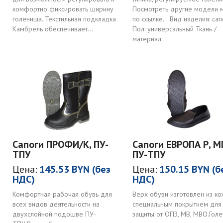
комфортно фиксировать ширину
Посмотреть другие модели 
голенища. Текстильная подкладка
по ссылке. Вид изделия: сап
Камбрель обеспечивает...
Пол: универсальный Ткань /
материал...
Сапоги ПРОФИ/К, ПУ-
Сапоги ЕВРОПА Р, М
ТПУ
ПУ-ТПУ
Цена:
145.53 BYN (без
Цена:
150.15 BYN (б
НДС)
НДС)
Комфортная рабочая обувь для
Верх обуви изготовлен из ко
всех видов деятельности на
специальным покрытием для
двухслойной подошве ПУ-
защиты от ОПЗ, МВ, МВО.Гол