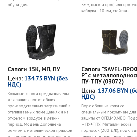
обуви для...
5мм, высота профиля протек
каблука - 10 мм, стойкая...
Сапоги 15К, МП, ПУ
Сапоги "SAVEL-ПРО
Р" с металлоподно
Цена:
134.75 BYN (без
ПУ-ТПУ (03072)
НДС)
Цена:
137.06 BYN (б
Кожаные сапоги предназначены
НДС)
для защиты ног от общих
производственных загрязнений в
Верх обуви из кожи со
отапливаемых помещениях и на
специальным покрытием для
открытом воздухе в летний
защиты от ОПЗ,МВ,МВО, Под
период. Модель дополнена
– ПУ+ТПУ, Металлический
ремнем с металлической пряжкой
подносок (200 ДЖ), подкладк
для возможности регулировать и
типика, регулируемое голен