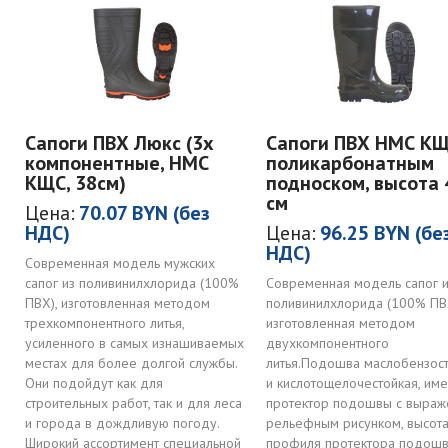
Сапоги ПВХ Люкс (3х
Сапоги ПВХ НМС КЩ
компонентные, НМС
поликарбонатным
КЩС, 38см)
подноском, высота 
см
Цена:
70.07 BYN (без
НДС)
Цена:
96.25 BYN (бе
НДС)
Современная модель мужских
сапог из поливинилхлорида (100%
Современная модель сапог и
ПВХ), изготовленная методом
поливинилхлорида (100% ПВХ
трехкомпонентного литья,
изготовленная методом
усиленного в самых изнашиваемых
двухкомпонентного
местах для более долгой службы.
литья.Подошва маслобензос
Они подойдут как для
и кислотощелочестойкая, име
строительных работ, так и для леса
протектор подошвы с выра
и города в дождливую погоду.
рельефным рисунком, высот
Широкий ассортимент специальной
профиля протектора подошв