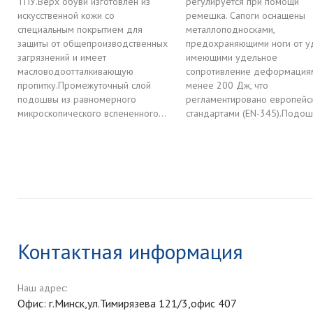
ТПУ.Верх обуви изготовлен из
регулируется при помощи
искусственной кожи со
ремешка. Сапоги оснащены
специальным покрытием для
металлоподносками,
защиты от общепроизводственных
предохраняющими ноги от у
загрязнений и имеет
имеющими удельное
масловодоотталкивающую
сопротивление деформация
пропитку.Промежуточный слой
менее 200 Дж, что
подошвы из равномерного
регламентировано европейс
микроскопического вспененного...
стандартами (EN-345).Подошв
Контактная информация
Наш адрес:
Офис: г.Минск,ул.Тимирязева 121/3,офис 407