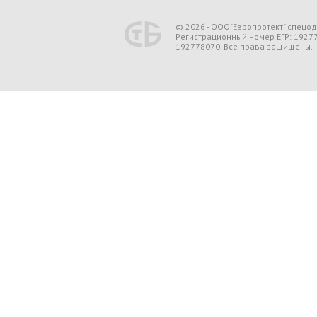
© 2026 - ООО"Европротект" спецо
Регистрационный номер ЕГР: 1927
192778070. Все права защищены.