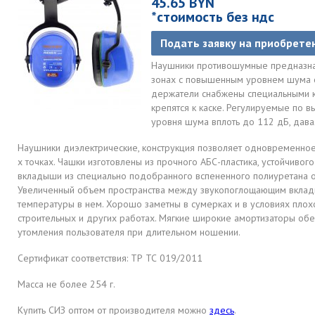
45.65 BYN
*стоимость без ндс
Подать заявку на приобрете
Наушники противошумные предназнач
зонах с повышенным уровнем шума о
держатели снабжены специальными 
крепятся к каске. Регулируемые по 
уровня шума вплоть до 112 дБ, дава
Наушники диэлектрические, конструкция позволяет одновременное
х точках. Чашки изготовлены из прочного AБС-пластика, устойчив
вкладыши из специально подобранного вспененного полиуретана о
Увеличенный объем пространства между звукопоглощающим вклад
температуры в нем. Хорошо заметны в сумерках и в условиях плох
строительных и других работах. Мягкие широкие амортизаторы об
утомления пользователя при длительном ношении.
Сертификат соответствия:
ТР ТС 019/2011
Масса не более 254 г.
Купить СИЗ оптом от производителя можно
здесь
.