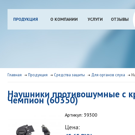
ПРОДУКЦИЯ
О КОМПАНИИ
УСЛУГИ
ОТЗЫВЫ
Главная
Продукция
Средства защиты
Для органов слуха
Н
Наушники противошумные с к
Чемпион (60350)
Артикул: 39300
Цена: