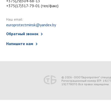
+375(29)504-68-13
+375(17)317-79-01 (тел/факс)
Наш email:
europrotectminsk@yandex.by
Обратный звонок
Напишите нам
© 2026 - ООО"Европротект" спецо
Регистрационный номер ЕГР: 1927
192778070. Все права защищены.