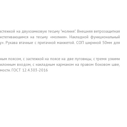
астежкой на двухзамковую тесьму "молния". Внешняя ветрозащитная
пристегивающимся на тесьму «молния». Накладной функциональный
ку». Рукава втачные с притачной манжетой. СОП шириной 50мм для
ым поясом, с застежкой на поясе на две пуговицы, с тремя узкими
аклонным входом, с накладным карманом на правом боковом шве,
мости. ГОСТ 12.4.303-2016