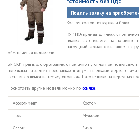
*стоимость без ндс
Подать заявку на приобрете
Костюм состоит из куртки и брюк.
КУРТКА прямая длинная, с притачной
планка застегивается на потайные 
нагрудный карман с клапаном; нагр
обеспечения видимости.
БРЮКИ прямые, с бретелями, с притачной утеплённой подкладкой, 
шлевками на задних половинках и двумя щлевками-держателями 
застегивающимся на тесьму «молния». Наколенники на передних п
Посмотреть другие модели можно по
ссылке
.
Ассортимент:
Костюм
Пол:
Мужской
Сезон:
Зима