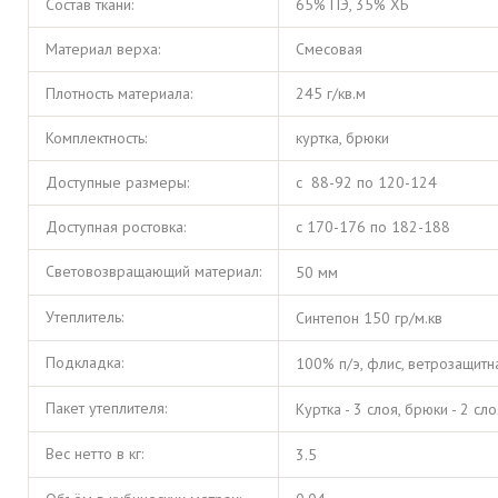
Состав ткани:
65% ПЭ, 35% ХБ
Материал верха:
Смесовая
Плотность материала:
245 г/кв.м
Комплектность:
куртка, брюки
Доступные размеры:
с 88-92 по 120-124
Доступная ростовка:
с 170-176 по 182-188
Световозвращающий материал:
50 мм
Утеплитель:
Синтепон 150 гр/м.кв
Подкладка:
100% п/э, флис, ветрозащит
Пакет утеплителя:
Куртка - 3 слоя, брюки - 2 сло
Вес нетто в кг:
3.5