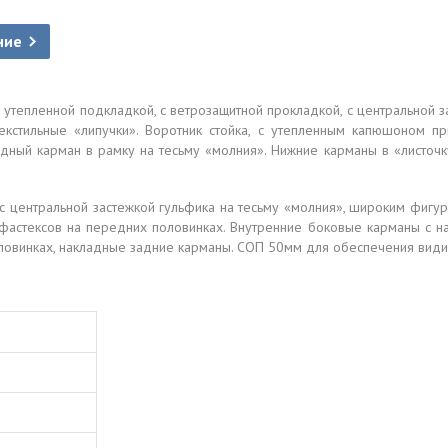
ние
 утепленной подкладкой, с ветрозащитной прокладкой, с центральной з
текстильные «липучки». Воротник стойка, с утепленным капюшоном 
удный карман в рамку на тесьму «молния». Нижние карманы в «листоч
с центральной застежкой гульфика на тесьму «молния», широким фигурн
фастексов на передних половинках. Внутренние боковые карманы с н
оловинках, накладные задние карманы. СОП 50мм для обеспечения види