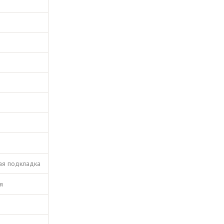
ная подкладка
я