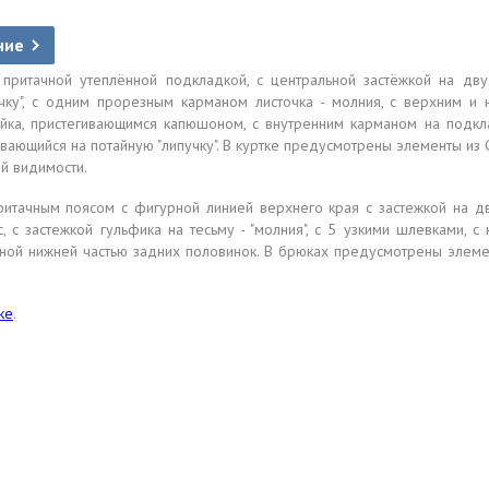
ние
с притачной утеплённой подкладкой, с центральной застёжкой на дв
учку", с одним прорезным карманом листочка - молния, с верхним и
стойка, пристегивающимся капюшоном, с внутренним карманом на подк
ивающийся на потайную "липучку". В куртке предусмотрены элементы из
й видимости.
итачным поясом с фигурной линией верхнего края с застежкой на д
, с застежкой гульфика на тесьму - "молния", с 5 узкими шлевками,
ой нижней частью задних половинок. В брюках предусмотрены элеме
ке
.