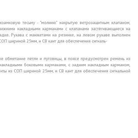
ухзамковую тесьму - "молнию" накрытую ветрозащитным клапаном,
 нижними накладными карманами с клапанами застёгивающиеся на
ладке. Рукава с манжетами на резинке, на левом рукаве выполнен
 СОП шириной 25мм, и СВ кант для обеспечения сигналь-
ве обметание петли и пуговицы, в поясе предусмотрен ремень из
 с накладными боковыми карманами, с задним накладным карманом,
нты из СОП шириной 25мм, и СВ кант для обеспечения сигнальной