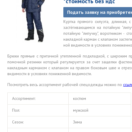
*стоимость без ндс
Подать заявку на приобрете
Куртка прямого силуэта, длинная, 
застёгивающимся на потайную "лип
потайную "липучку", воротником - 
накладной карман с клапаном застег
ной видимости в условиях пониженно
Брюки прямые с притачной утепленной подкладкой, с широким пр
помочной резинки который регулируется за счет защелки фастекс
накладным карманом с клапаном на правом боковым шве и отрезн
видимости в условиях пониженной видимости.
Посмотреть весь ассортимент рабочей спецодежды можно по
ссыл
Ассортимент:
костюм
Пол:
мужской
Сезон:
Зима