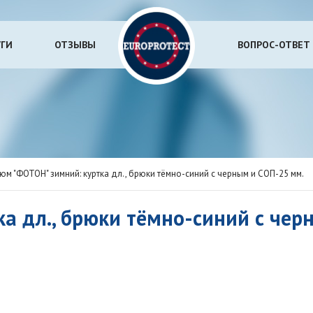
УГИ
ОТЗЫВЫ
ВОПРОС-ОТВЕТ
юм "ФОТОН" зимний: куртка дл., брюки тёмно-синий с черным и СОП-25 мм.
а дл., брюки тёмно-синий с чер