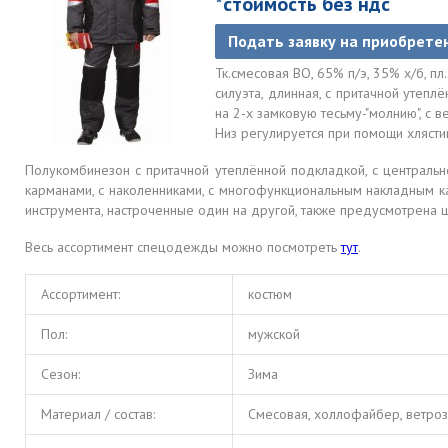
*стоимость без ндс
Подать заявку на приобрете
Тк.смесовая ВО, 65% п/э, 35% х/б, пл
силуэта, длинная, с притачной утепл
на 2-х замковую тесьму-"молнию", с 
Низ регулируется при помощи хлястик
Полукомбинезон с притачной утеплённой подкладкой, с центральн
карманами, с наколенниками, с многофункциональным накладным ка
инструмента, настроченные один на другой, также предусмотрена 
Весь ассортимент спецодежды можно посмотреть
тут
.
Ассортимент:
костюм
Пол:
мужской
Сезон:
Зима
Материал / состав:
Смесовая, холлофайбер, ветроз