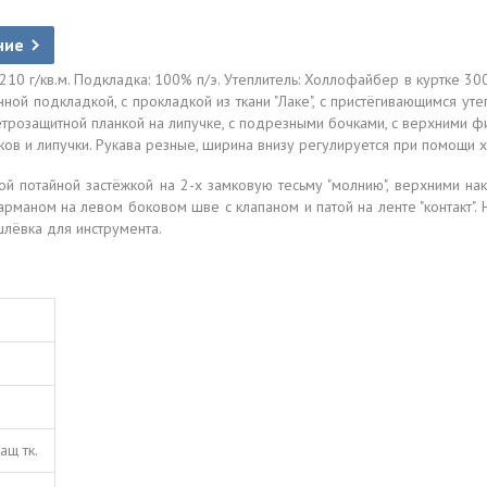
ние
.210 г/кв.м. Подкладка: 100% п/э. Утеплитель: Холлофайбер в куртке 300
ённой подкладкой, с прокладкой из ткани "Лаке", с пристёгивающимся у
ветрозащитной планкой на липучке, с подрезными бочками, с верхними 
ов и липучки. Рукава резные, ширина внизу регулируется при помощи х
ой потайной застёжкой на 2-х замковую тесьму "молнию", верхними 
рманом на левом боковом шве с клапаном и патой на ленте "контакт".
шлёвка для инструмента.
ащ тк.