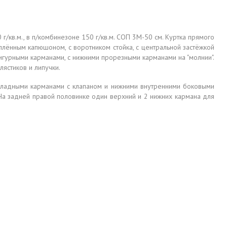
 г/кв.м., в п/комбинезоне 150 г/кв.м. СОП 3М-50 см. Куртка прямого
теплённым капюшоном, с воротником стойка, с центральной застёжкой
фигурными карманами, с нижними прорезными карманами на "молнии".
лястиков и липучки.
накладными карманами с клапаном и нижними внутренними боковыми
 На задней правой половинке один верхний и 2 нижних кармана для