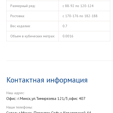
Размерный ряд:
с 88-92 по 120-124
Ростовка:
с 170-176 по 182-188
Вес изделия:
0.7
Объем в кубических метрах:
0.0016
Контактная информация
Наш адрес:
Офис: г.Минск,ул.Тимирязева 121/3,офис 407
Наши телефоны:
Склад: г.Минск, Переулок Софьи Ковалевской 44