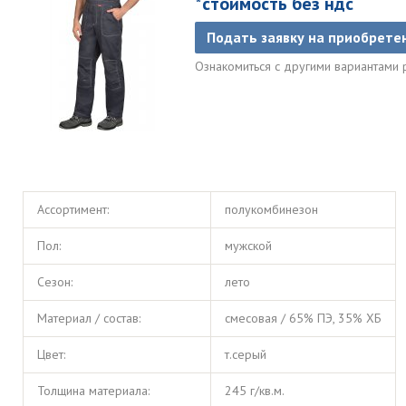
*стоимость без ндс
Подать заявку на приобрете
Ознакомиться с другими вариантам
Ассортимент:
полукомбинезон
Пол:
мужской
Сезон:
лето
Материал / состав:
смесовая / 65% ПЭ, 35% ХБ
Цвет:
т.серый
Толщина материала:
245 г/кв.м.