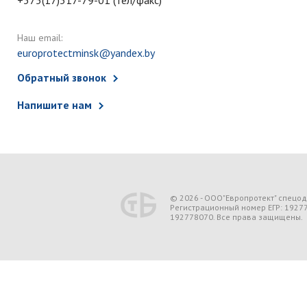
+375(17)317-79-01 (тел/факс)
Наш email:
europrotectminsk@yandex.by
Обратный звонок
Напишите нам
© 2026 - ООО"Европротект" спецо
Регистрационный номер ЕГР: 1927
192778070. Все права защищены.