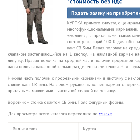
*стоимость без ндс
Подать заявку на приобрете
КУРТКА прямого силуэта, с центральн
многофункциональными карманами. 
«молния»; с притачными манжетами
светоотражающий 100 К для обознач
кант СВ 3мм. Левая полочка: на сре
клапаном застегивающийся на 1 кнопку. На накладной карман на
липучку. Правая полочка: на средней части полочки прорезной к
части полочки накладной карман разделен на три секции. Над карма
Нижняя часть полочки с прорезными карманами в листочку с накл
спинки кант СВ 3мм. На левом рукаве выполнен карман с вертика
притачными манжетами с частичной стяжкой на резинку.
Воротник – стойка с кантом СВ 3мм. Пояс фигурный формы.
Для просмотра всего каталога переходите по
ссылке
.
Вид изделия:
Куртка