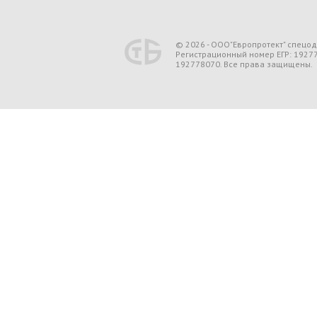
© 2026 - ООО"Европротект" спецо
Регистрационный номер ЕГР: 1927
192778070. Все права защищены.