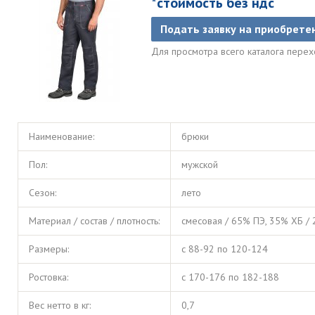
*стоимость без ндс
Подать заявку на приобрете
Для просмотра всего каталога пере
Наименование:
брюки
Пол:
мужской
Сезон:
лето
Материал / состав / плотность:
смесовая / 65% ПЭ, 35% ХБ / 
Размеры:
с 88-92 по 120-124
Ростовка:
с 170-176 по 182-188
Вес нетто в кг:
0,7