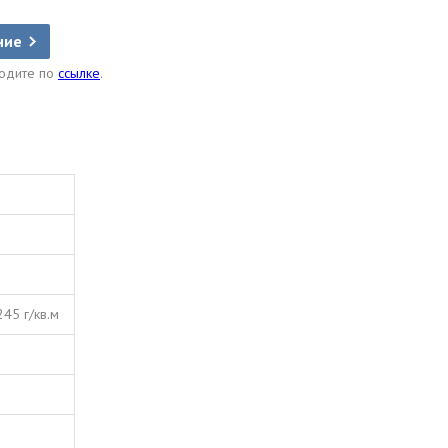
ние
ходите по
ссылке
.
245 г/кв.м