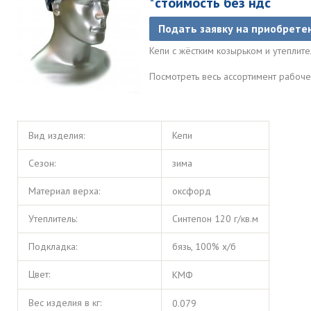
*стоимость без ндс
Подать заявку на приобрете
Кепи с жёстким козырьком и утеплит
Посмотреть весь ассортимент рабо
Вид изделия:
Кепи
Сезон:
зима
Материал верха:
оксфорд
Утеплитель:
Синтепон 120 г/кв.м
Подкладка:
бязь, 100% х/б
Цвет:
КМФ
Вес изделия в кг:
0.079