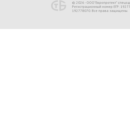
© 2026 - ООО"Европротект" спецо
Регистрационный номер ЕГР: 1927
192778070. Все права защищены.