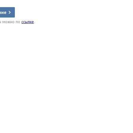
ние
ды можно по
ссылке
.