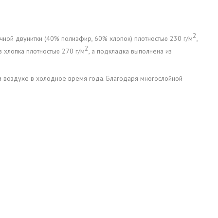
2
ной двунитки (40% полиэфир, 60% хлопок) плотностью 230 г/м
,
2
з хлопка плотностью 270 г/м
, а подкладка выполнена из
м воздухе в холодное время года. Благодаря многослойной