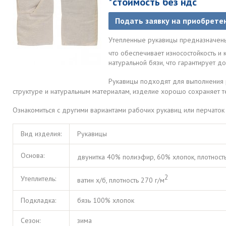
*стоимость без ндс
Подать заявку на приобрете
Утепленные рукавицы предназначены
что обеспечивает износостойкость и 
натуральной бязи, что гарантирует 
Рукавицы подходят для выполнения 
структуре и натуральным материалам, изделие хорошо сохраняет т
Ознакомиться с другими вариантами рабочих рукавиц или перчато
Вид изделия:
Рукавицы
Основа:
двунитка 40% полиэфир, 60% хлопок, плотность
2
Утеплитель:
ватин х/б, плотность 270 г/м
Подкладка:
бязь 100% хлопок
Сезон:
зима