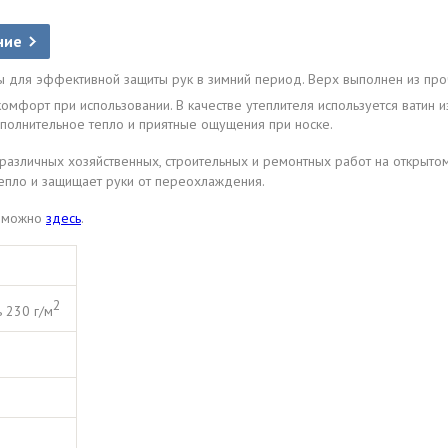
ние
 для эффективной защиты рук в зимний период. Верх выполнен из проч
комфорт при использовании. В качестве утеплителя используется ватин и
дополнительное тепло и приятные ощущения при носке.
различных хозяйственных, строительных и ремонтных работ на открыто
епло и защищает руки от переохлаждения.
к можно
здесь
.
2
 230 г/м