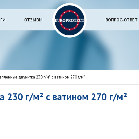
УГИ
ОТЗЫВЫ
ВОПРОС-ОТВЕТ
епленные двунитка 230 г/м² с ватином 270 г/м²
 230 г/м² с ватином 270 г/м²