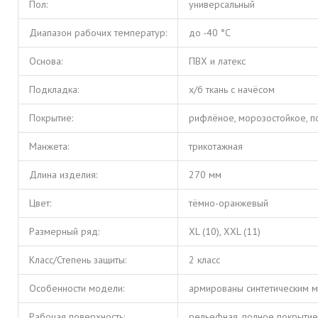
Пол:
универсальный
Диапазон рабочих температур:
до -40 °С
Основа:
ПВХ и латекс
Подкладка:
х/б ткань с начёсом
Покрытие:
рифлёное, морозостойкое, п
Манжета:
трикотажная
Длина изделия:
270 мм
Цвет:
тёмно-оранжевый
Размерный ряд:
XL (10), XXL (11)
Класс/Степень защиты:
2 класс
Особенности модели:
армированы синтетическим м
Рабочая поверхность:
рельефная, полное покрытие