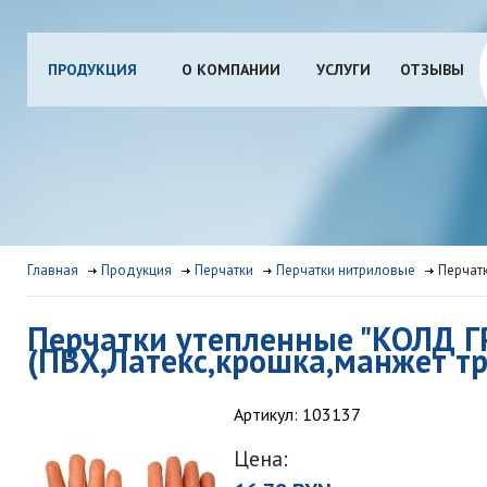
ПРОДУКЦИЯ
О КОМПАНИИ
УСЛУГИ
ОТЗЫВЫ
Главная
Продукция
Перчатки
Перчатки нитриловые
Перчатк
Перчатки утепленные "КОЛД ГР
(ПВХ,Латекс,крошка,манжет т
Артикул: 103137
Цена: