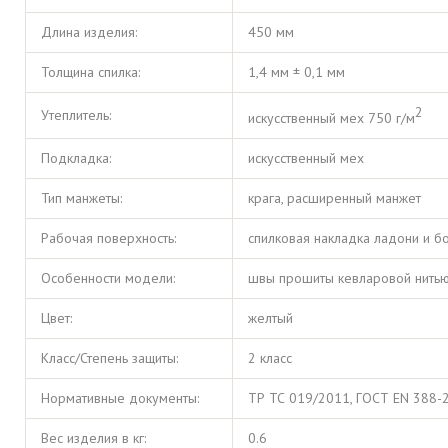
Длина изделия:
450 мм
Толщина спилка:
1,4 мм ± 0,1 мм
2
Утеплитель:
искусственный мех 750 г/м
Подкладка:
искусственный мех
Тип манжеты:
крага, расширенный манжет
Рабочая поверхность:
спилковая накладка ладони и б
Особенности модели:
швы прошиты кевларовой нитью,
Цвет:
желтый
Класс/Степень защиты:
2 класс
Нормативные документы:
ТР ТС 019/2011, ГОСТ EN 388-
Вес изделия в кг:
0.6