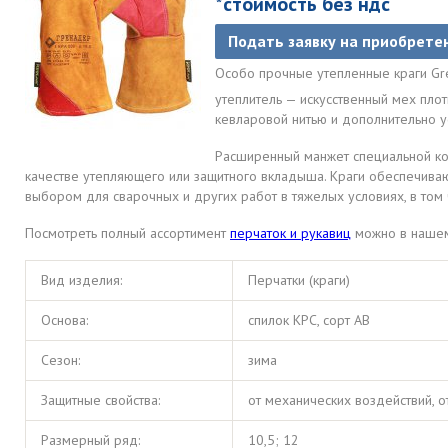
*стоимость без ндс
Подать заявку на приобрете
Особо прочные утепленные краги Gre
утеплитель — искусственный мех плот
кевларовой нитью и дополнительно ус
Расширенный манжет специальной кон
качестве утепляющего или защитного вкладыша. Краги обеспечивают
выбором для сварочных и других работ в тяжелых условиях, в том 
Посмотреть полный ассортимент
перчаток и рукавиц
можно в нашем
Вид изделия:
Перчатки (краги)
Основа:
спилок КРС, сорт АВ
Сезон:
зима
Защитные свойства:
от механических воздействий, о
Размерный ряд:
10,5; 12