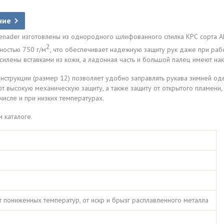
ние
nader изготовлены из однородного шлифованного спилка КРС сорта АВ т
2
ностью 750 г/м
, что обеспечивает надежную защиту рук даже при раб
илены вставками из кожи, а ладонная часть и большой палец имеют нак
струкции (размер 12) позволяет удобно заправлять рукава зимней оде
 высокую механическую защиту, а также защиту от открытого пламени, 
числе и при низких температурах.
 каталоге.
т пониженных температур, от искр и брызг расплавленного металла