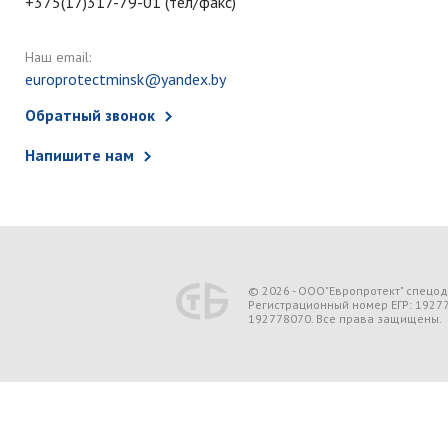
+375(17)317-79-01 (тел/факс)
Наш email:
europrotectminsk@yandex.by
Обратный звонок
Напишите нам
© 2026 - ООО"Европротект" спецо
Регистрационный номер ЕГР: 1927
192778070. Все права защищены.