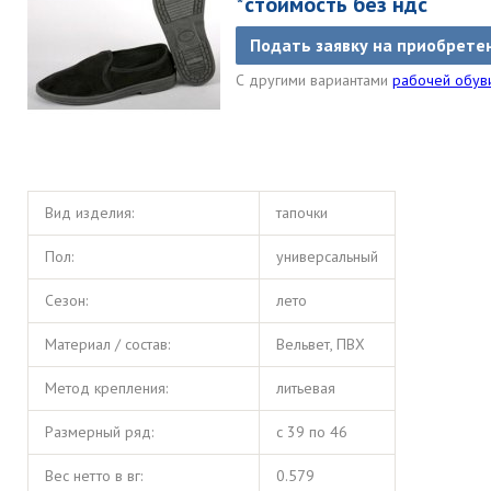
*стоимость без ндс
Подать заявку на приобрете
С другими вариантами
рабочей обув
Вид изделия:
тапочки
Пол:
универсальный
Сезон:
лето
Материал / состав:
Вельвет, ПВХ
Метод крепления:
литьевая
Размерный ряд:
с 39 по 46
Вес нетто в вг:
0.579