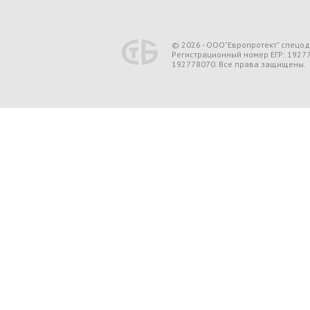
© 2026 - ООО"Европротект" спецо
Регистрационный номер ЕГР: 1927
192778070. Все права защищены.