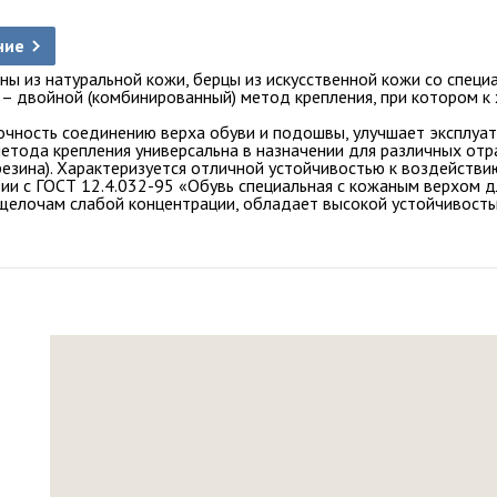
ние
ены из натуральной кожи, берцы из искусственной кожи со спец
– двойной (комбинированный) метод крепления, при котором к
чность соединению верха обуви и подошвы, улучшает эксплуат
етода крепления универсальна в назначении для различных отр
(резина). Характеризуется отличной устойчивостью к воздейств
ии с ГОСТ 12.4.032-95 «Обувь специальная с кожаным верхом 
 щелочам слабой концентрации, обладает высокой устойчивост