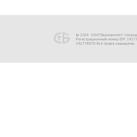
© 2026 - ООО"Европротект" спецо
Регистрационный номер ЕГР: 1927
192778070. Все права защищены.