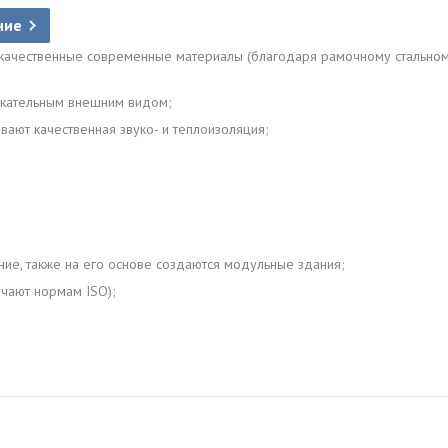
ние
качественные современные материалы (благодаря рамочному стальному
екательным внешним видом;
ают качественная звуко- и теплоизоляция;
ние, также на его основе создаются модульные здания;
ечают нормам ISO);