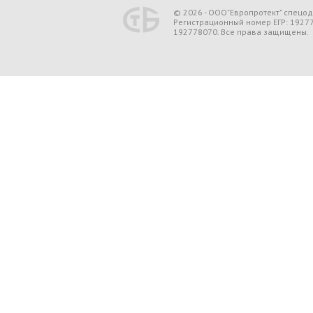
© 2026 - ООО"Европротект" спецо
Регистрационный номер ЕГР: 1927
192778070. Все права защищены.